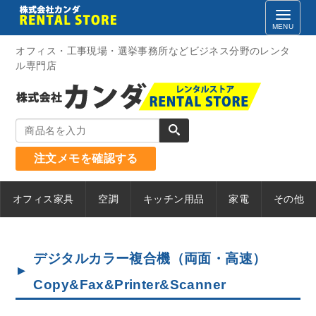
Skip
to
content
オフィス・工事現場・選挙事務所などビジネス分野のレンタ
ル専門店
注文メモを確認する
オフィス家具
空調
キッチン用品
家電
その他
デジタルカラー複合機（両面・高速）
Copy&Fax&Printer&Scanner