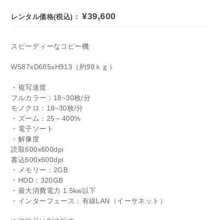
¥39,600
レンタル価格(税込)：
スピーディーなコピー機
W587xD685xH913（約98ｋｇ）
・複写速度
フルカラー：18~30枚/分
モノクロ：18~30枚/分
・ズーム：25～400%
・電子ソート
・解像度
読取600x600dpi
書込600x600dpi
・メモリー：2GB
・HDD：320GB
・最大消費電力 1.5kw以下
・インターフェース：有線LAN（イーサネット）