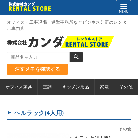
Skip
to
content
オフィス・工事現場・選挙事務所などビジネス分野のレンタ
ル専門店
注文メモを確認する
オフィス家具
空調
キッチン用品
家電
その他
ヘルラック(4人用)
その他