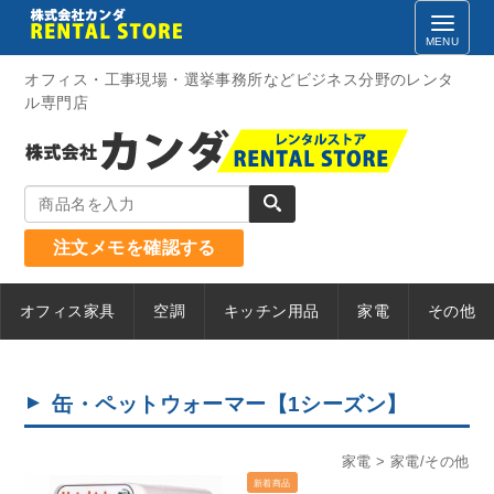
Skip
to
content
オフィス・工事現場・選挙事務所などビジネス分野のレンタ
ル専門店
注文メモを確認する
オフィス家具
空調
キッチン用品
家電
その他
缶・ペットウォーマー【1シーズン】
家電
家電/その他
新着商品