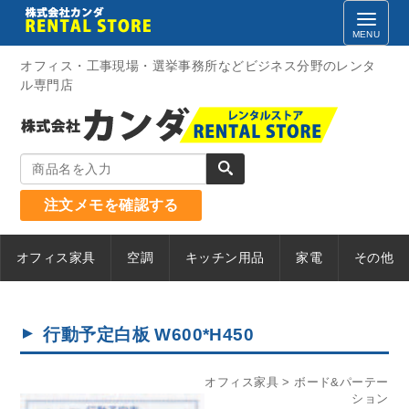
Skip
to
content
オフィス・工事現場・選挙事務所などビジネス分野のレンタ
ル専門店
注文メモを確認する
オフィス家具
空調
キッチン用品
家電
その他
行動予定白板 W600*H450
オフィス家具
ボード&パーテー
ション