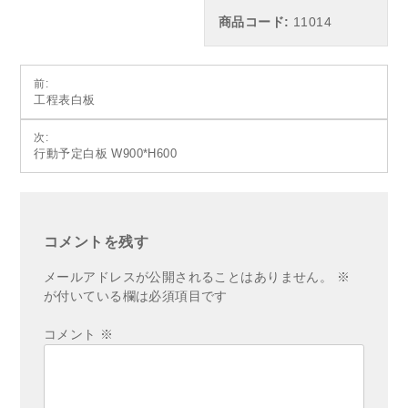
商品コード:
11014
投
前:
工程表白板
稿
ナ
次:
行動予定白板 W900*H600
ビ
ゲ
ー
シ
コメントを残す
ョ
メールアドレスが公開されることはありません。
※
ン
が付いている欄は必須項目です
コメント
※