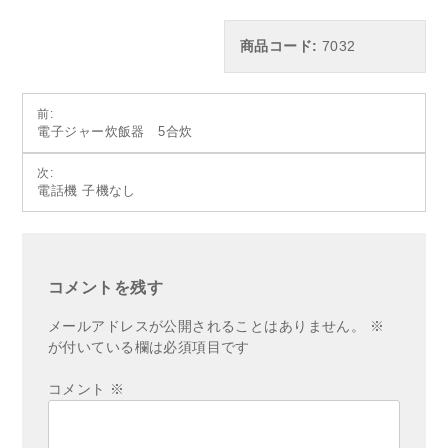
商品コード:
7032
投
前:
電子ジャー炊飯器 5合炊
稿
ナ
次:
電話機 子機なし
ビ
ゲ
ー
シ
コメントを残す
ョ
メールアドレスが公開されることはありません。
※
ン
が付いている欄は必須項目です
コメント
※