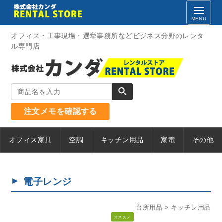
Skip
to
content
オフィス・工事現場・選挙事務所などビジネス分野のレンタ
ル専門店
注文メモを確認する
オフィス家具
空調
キッチン用品
家電
その他
電子レンジ
台所用品
キッチン用品
オススメ