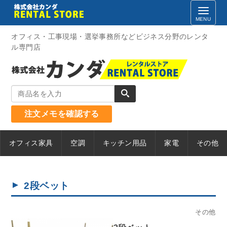
Skip
to
content
オフィス・工事現場・選挙事務所などビジネス分野のレンタ
ル専門店
注文メモを確認する
オフィス家具
空調
キッチン用品
家電
その他
2段ベット
その他